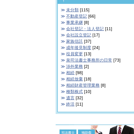
未分類
[115]
不動産登記
[66]
事業承継
[8]
会社登記・法人登記
[11]
会社設立登記
[17]
家族信託
[37]
成年後見制度
[24]
役員変更
[13]
泉司法書士事務所の日常
[73]
渉外業務
[2]
相続
[98]
相続放棄
[18]
相続財産管理業務
[8]
種類株式
[10]
遺言
[32]
終活
[11]