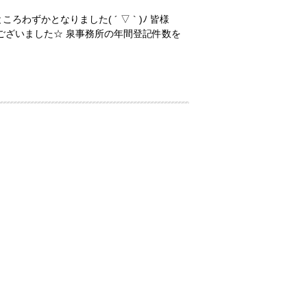
ろわずかとなりました( ´ ▽ ` )ﾉ
皆様
うございました☆
泉事務所の年間登記件数を
動産登記 201件！☆！☆！☆
商業登記
やセミナー事業をさせていただきました。
事務所は、登記案件がグンと増えました。
私自身もこの2つの登記手続きにはかなりの
、ひとりでできる仕事が増え、またお仕事
今年も楽しく充実した年で、成長できたな
さん、体調崩さず元気に頑張りましょう*\