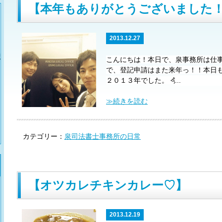
【本年もありがとうございました
2013.12.27
こんにちは！
本日で、泉事務所は仕
で、登記申請はまた来年っ！！
本日
２０１３年でした。
今年もたくさん
...
く楽しくお仕事をさせていただきま
務所自体も２人体制から３人体制へ
≫続きを読む
た！
本当にありがとうございました
きるのを楽しみにしております。
２
心より感謝しております。
それでは
カテゴリー：
泉司法書士事務所の日常
右から、泉・立石・越です☆
【オツカレチキンカレー♡】
2013.12.19