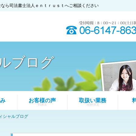
士なら司法書士法人ｅｎｔｒｕｓｔへご相談ください
ルブログ
み
お客様の声
取扱い業務
VOICE
SERVICE
ィシャルブログ