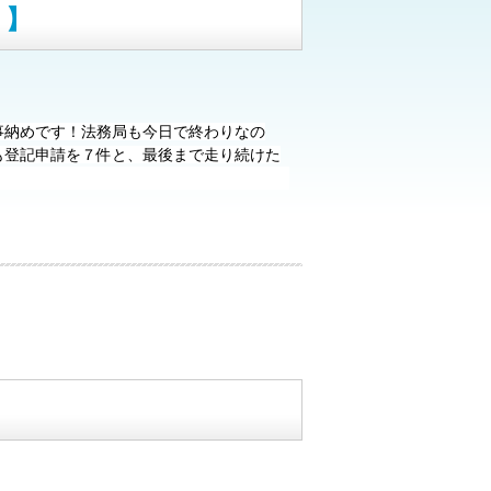
！】
事納めです！
法務局も今日で終わりなの
も登記申請を７件と、最後まで走り続けた
の方々との御縁をいただき、
泉事務所らし
した。（めざせディズニーランド！！）
事
変わり、メンバーそれぞれに成長できまし
！！！
また、来年も多くの方々とお会いで
０１３年を皆さまと過ごせましたことを、
、皆さまよいお年をお迎えくださいませ。