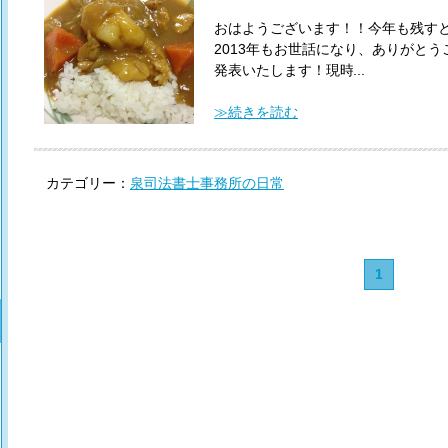
おはようございます！！
今年も残すとこ
2013年もお世話になり、ありがと
発表いたします！現時点では、、
...
不
78 件！★！★！★
他にも成年後見
ありがとうございます！！
≫続きを読む
今年の泉
中でも相続登記と商業登記が多く、
自信がつきました☆
立石個人的には
を通じて色んな方との御縁ができ、
カテゴリー：
泉司法書士事務所の日常
と思います☆
残りわずかの2013！
皆
(^o^)/*
司法書士 立石和希子
1