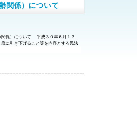
齢関係）について
齢関係）について
平成３０年６月１３
８歳に引き下げること等を内容とする民法
た。
民法の定める成年年齢は、単独で契
う意味と、親権に服することがなくなる年
の年齢は、明治２９年（１８９６年）に民
られてきました。これは、明治９年の太政
います。
成年年齢の見直しは、明治９年
であり、１８歳、１９歳の若者が自らの判
きる環境を整備するとともに、その積極的
ものにする意義を有するものと考えられま
１６歳と定められており、１８歳とされる
したが、今回の改正では、女性の婚姻年齢
始年齢を統一することとしています。
こ
についても、必要に応じて１８歳に引き下
回の改正は、平成３４年４月１日から施
部を改正する法律（成年年齢関係）につい