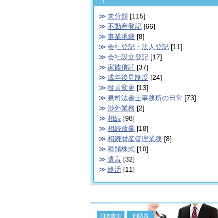
未分類
[115]
不動産登記
[66]
事業承継
[8]
会社登記・法人登記
[11]
会社設立登記
[17]
家族信託
[37]
成年後見制度
[24]
役員変更
[13]
泉司法書士事務所の日常
[73]
渉外業務
[2]
相続
[98]
相続放棄
[18]
相続財産管理業務
[8]
種類株式
[10]
遺言
[32]
終活
[11]