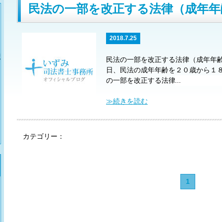
民法の一部を改正する法律（成年年
2018.7.25
民法の一部を改正する法律（成年年
日、民法の成年年齢を２０歳から１
の一部を改正する法律が成立しまし
...
約を締結することができる年齢とい
齢という意味を持つものですが、こ
≫続きを読む
法が制定されて以来、２０歳と定め
官布告を引き継いだものといわれて
の太政官布告以来、約１４０年ぶり
カテゴリー：
断によって人生を選択することがで
な社会参加を促し、社会を活力ある
す。
また，女性の婚姻開始年齢は
男性の婚姻開始年齢と異なっていま
1
を１８歳に引き上げ、男女の婚姻開
のほか、年齢要件を定める他の法令
げるなどの改正を行っています。
今
行されます。
【法務省 民法の一