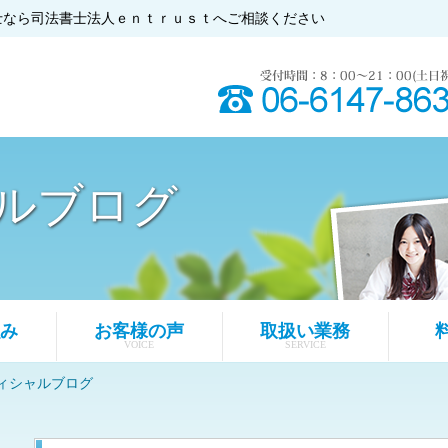
士なら司法書士法人ｅｎｔｒｕｓｔへご相談ください
ルブログ
み
お客様の声
取扱い業務
VOICE
SERVICE
ィシャルブログ