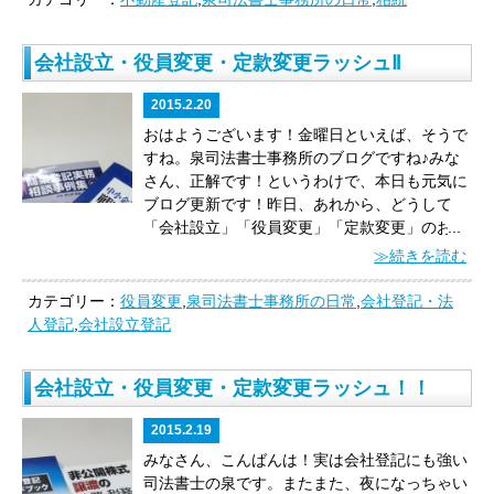
です。
以上です。
いや〜朝からほのぼのブログ
をし、その後、「兄弟姉妹（甥姪含む）」も相
はなく、
「自己のために相続の開始があったこ
るのか」
についてです。
どういうことかと申
でしたね！民法様の優しさに触れることができ
続放棄をする必要があります
。
相続放棄の期限
とを知ったときから３ヶ月」
だということで
しますと…
「甲さんが亡くなって、乙さん
ましたね♪
民法フェチの司法書士の泉でし
についてはこちらをご覧ください
会社設立・役員変更・定款変更ラッシュⅡ
す。
では、この「自己のために相続の開始があ
（妻）と丙さん（子）が、甲さんの遺産（ここ
た！
ＰＳ．今日は昼からはずっと京都です。京
⇒http://www.tenroku-
ったことを知ったとき」とはいつでしょう
では土地・建物）を相続したところ、『遺産分
都で会社設立のお客様とお会いします。
とても
izumi.com/blogs/archives/1717/
以上です。
ワ
2015.2.20
か。
判例はこちら
割協議』をする前に、乙さんが亡くなって、乙
楽しみです♪ドッカンドッカン笑いが取れるよ
クワクが止まらない司法書士の泉でした！
Ｐ
⇒http://www.courts.go.jp/app/hanrei_jp/detail2?
さんの遺産を丙さんが一人で相続した場合に、
おはようございます！
金曜日といえば、そうで
う、全力を尽くして参ります！
Ｓ．今日はどうしてもカレーが食べたい。特に
id=52168
最高裁昭和59年4月27日判決（民集
甲さんの遺産を直接、丙の名義にすることがで
すね。泉司法書士事務所のブログですね♪みな
カツカレー！
チャンスをつくり、事務所を抜け
38・6・698、判時1116・29）は、
「相続放棄
きるか。」
というお話です。
みなさんはどう思
さん、正解です！
というわけで、本日も元気に
出して、こっそりカツカレー食べに行くぞ！！
の熟慮期間は、原則として相続開始の原因たる
われますか。なんとも思わないですか。
そうで
ブログ更新です！
昨日、あれから、
どうして
事実及びこれにより自己が相続人となった事実
すよね。よくわからないですよね。
でも続けま
「会社設立」「役員変更」「定款変更」のお仕
...
を知った時から起算すべきものであるが、相続
す！
この事例について、平成２６年に判決が出
事をたくさんいただけるのか
、寝ながら考えて
≫続きを読む
人が右各事実を知った場合であっても、右各事
ました。（詳細はこちら
みました。
しかも、泉事務所の登記費用は、別
実を知ったときから3箇月以内に相続放棄をし
⇒http://www.courts.go.jp/app/hanrei_jp/detail5?
に安くありません。高くもありません。あくま
カテゴリー：
役員変更
,
泉司法書士事務所の日常
,
会社登記・法
ないのが、相続財産が全く存在しないと信じた
id=84478）
【判示事項】
被相続人甲の遺産につ
でも
適正価格
です。
商業登記をご依頼いただく
人登記
,
会社設立登記
ためであり、かつ被相続人の生活歴、被相続人
いて遺産分割未了のまま他の相続人が死亡した
のは、
①税理士からのご紹介
②弁護士からのご
と相続人との間の交際状態その他諸般の状況か
から当該遺産全部を直接相続した旨を記載した
紹介
③行政書士からのご紹介
④コンサルタント
会社設立・役員変更・定款変更ラッシュ！！
らみて当該相続人に対し相続財産の有無の調査
遺産分割決定書と題する書面を添付してされた
からのご紹介
⑤金融機関からのご紹介
⑥友人・
を期待することが著しく困難な事情があって、
当該遺産に属する不動産にかかる相続を原因と
知人からのご紹介
⑦インターネットからのお問
2015.2.19
被相続人において右のように信ずるについて相
する所有権移転登記申請に対し、登記官が登記
合せ
⑧リピート
です。
本当にありがたい！
エリ
当な理由がある場合には、熟慮期間は、相続人
原因照明情報の提供がないとしてした却下決定
アも様々です。
多いのは、
「大阪」「京都」
みなさん、こんばんは！
実は会社登記にも強い
が相続財産の全部若しくは一部の存在を認識し
が適法とされた事例
【裁判要旨】
被相続人甲の
「奈良」「神戸」「東京」「名古屋」
で、他府
司法書士の泉です。
またまた、夜になっちゃい