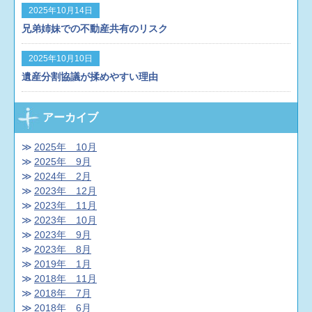
いいが、相続人は行方不明ではなく、「そこに
2025年10月14日
が・・・・・
「相続登記」は、相続人からの
居る」のは間違いなく、ただ、財産の引継ぎを
「単独」申請が可能なのですが、「相続登記の
兄弟姉妹での不動産共有のリスク
してくれないだけだから、「相続人に供託する
抹消登記」は「共同」申請の形態をとることに
ための相続財産管理人」の申立てをしてくれ』
なります。
共同申請ということは、「登記権利
2025年10月10日
とのことでした。なるほど！
（※供託とは、簡
者」と「登記義務者」が必要です。
登記義務者
遺産分割協議が揉めやすい理由
単にご説明すると、相手に支払う義務があるの
は、今回の登記によって不利益を受ける者であ
に、その相手が受取らないときなどに、国家機
る「登記名義人となっている相続人」で問題な
関である供託所に提出して、法律上一定の目的
いのですが、登記権利者はどうでしょうか。
今
アーカイブ
を達成するための制度です。）
このように、将
回の登記によって利益を受ける者は、登記名義
来の財産管理のため、「成年後見制度」を利用
を回復する被相続人なので、被相続人が登記権
2025年 10月
しても、「死後事務」のことは別できちんと対
利者となればよいのですが、被相続人はすでに
2025年 9月
策をしておかないと、大変なことになります。
死亡しているので、その承継人である相続人全
2024年 2月
死後事務に関しては、「死後事務委任契約」や
員が登記権利者になると解されますが、今回の
2023年 12月
「死後事務委任型信託契約」で、生前にきちん
ように相続人「
全員
」が相続放棄をしている場
2023年 11月
と対策をすることができます。
詳しくは、専門
合は、登記権利者の代わりをしてくれる人が誰
2023年 10月
家へご相談ください♪
生前相続対策のスペシャ
もいないことになってしまいます。
でも、相続
2023年 9月
リスト、司法書士の泉でした！！
登記の抹消登記は共同申請なので、登記権利者
2023年 8月
が必要です。
困りましたね。
でも、ご安心くだ
2019年 1月
さい。
そんなときも、
「相続財産管理人」
が活
2018年 11月
躍します。
（※結局、「また相続財産管理人か
2018年 7月
よ！」って思われた方、ごめんなさい！）
管轄
2018年 6月