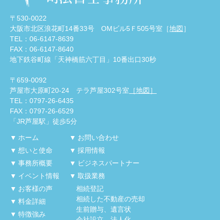
〒530-0022
大阪市北区浪花町14番33号 OMビル5Ｆ505号室［
地図
］
TEL：06-6147-8639
FAX：06-6147-8640
地下鉄谷町線「天神橋筋六丁目」10番出口30秒
〒659-0092
芦屋市大原町20-24 テラ芦屋302号室
［地図］
TEL：0797-26-6435
FAX：0797-26-6529
「JR芦屋駅」徒歩5分
ホーム
お問い合わせ
想いと使命
採用情報
事務所概要
ビジネスパートナー
イベント情報
取扱業務
お客様の声
相続登記
相続した不動産の売却
料金詳細
生前贈与、遺言状
特徴強み
会社設立、法人化