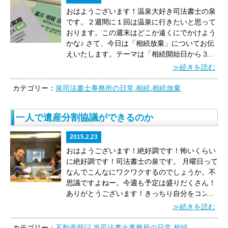
先に死亡していた場合は、「代襲相続」となり
で、「母」「長男」が相続放棄をして、裁判所
おはようございます！温泉大好き司法書士の泉
ます。
では、先ほどの事例の場合、Ｃの熟慮期
で受理された場合はどうでしょうか。
「相続人
です。
２週間に１回は温泉に行きたいと思って
間はいつの時点からになるでしょうか。
「自己
がいない」とはなりません。
相続放棄をする
おります。
この週末はどこか遠くにでかけよう
のために相続の開始があったことを知ったと
と、相続人の範囲が変わります！
相続権が、次
かな♪
さて、今日は「相続放棄」についてお伝
き」から３ヶ月間という熟慮期間の起算点（ス
の相続人に移ります！
「次の相続人？」
そうな
えいたします。
テーマは
「相続開始日から３ヶ
...
タート）はいつになるでしょうか。
【民法第９
のです。相続人には
「順位」
があるのです。
月経過すると相続放棄できないの？」
です。
ま
≫続きを読む
１６条】
相続人が相続の承認又は放棄をしない
【ポイント】
（※配偶者は常に相続人です。但
ず、大前提として、相続放棄には期限がありま
で死亡したときは、前条第一項の期間（相続の
し、「相続人の廃除」「相続欠格」の場合は別
す。
いつでも自由にできるわけではございませ
カテゴリー：
泉司法書士事務所の日常
,
相続
,
相続放棄
承認又は放棄をすべき期間）は、その者の相続
です。）
第１順位・・・被相続人の直系卑属
ん。
法律では以下のように定められています。
人が自己のために相続の開始があったことを知
（子・孫・ひ孫・養子含む）
第２順位・・・被
【民法第９１５条第１項】
相続人は、自己の
った時から起算する。
と定められています。
つ
相続人の直系尊属（父母・（父母が既に他界し
一人で遺産分割協議ができるのか
ために相続の開始があったことを知った時から
まり、Ｃにとってはありがたいですよね！
本
ている場合は）祖父母）
第３順位・・・兄弟姉
三箇月以内に、相続について、単純若しくは限
来、Ｃは、Ｂの有するＡの相続人の地位を引き
妹（兄弟姉妹のうち、既に他界している兄弟姉
2015.2.23
定の承認又は放棄をしなければならない。ただ
継ぐことになるので、Ｂの有する熟慮期間内に
妹がいる場合はその子供（甥姪））
です。
つま
し、この期間は、利害関係人又は検察官の請求
おはようございます！
絶好調です！怖いくらい
Ａの相続の承認・放棄をする必要があります
り、今回のケースで、「母」「長男」が相続放
によって、家庭裁判所において、伸長すること
に絶好調です！
司法書士の泉です。
月曜日って
が、それだと、ＣがＢの熟慮期間の残りの期間
棄をした場合は、直系尊属である父母等は既に
ができる。
つまり、相続をする（相続の承認）
なんでこんなにワクワクするのでしょうか。不
内に承認又は放棄をしなければならず、Ｃにと
他界しているので、その次順位の兄弟姉妹（甥
か、しない（相続放棄）かを決めるための調査
思議ですよねー。
今週も予定は盛りだくさん！
っては、すごく不利になってしまいます。
そこ
姪含む）が相続人となります。
したがって、
こ
期間（「熟慮期間」といいます）を、「自己の
ありがとうございます！
きっちり自分をコント
...
で、我らの民法様は第９１６条で
「自己のため
のような事例で、亡くなった父に負債があった
ために相続の開始があったことを知ったときか
ロールしていきたいと思います♪
１人で遺産分
≫続きを読む
に相続の開始を知ったときから起算してもいい
として、その負債を「誰も相続したくない」と
ら３ヶ月」と法律によって定められているので
割協議ができるか
さて、本日は、「相続」のお
よ♪しゃぁなしやで♪」
と定めて下さっているの
なった場合は、「母」「長男」がまず相続放棄
す。
ポイントは、「相続開始日から３ヶ月」で
話です。
テーマは
「一人で遺産分割協議ができ
カテゴリー：
不動産登記
,
泉司法書士事務所の日常
,
相続