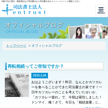
大阪で法人登記・相続登記など司法書士なら司法書士法人ｅｎｔｒｕｓｔへご相談ください
オフィシャルブログ
OFFICIAL BLOG
トップページ
>
オフィシャルブログ
再転相続ってご存知ですか？
2015.2.26
おはようございます！昨日、なんとかカツカレ
ーを食べることができた司法書士の泉です！一
日中カツカレーのことを考えていたせいか、
「カツカレー疲れ」で、今朝は寝坊しました！
ドンマイ、俺！
さて、今日も「相続放棄」につ
...
いてお伝えいたします。
テーマは
「再転相続っ