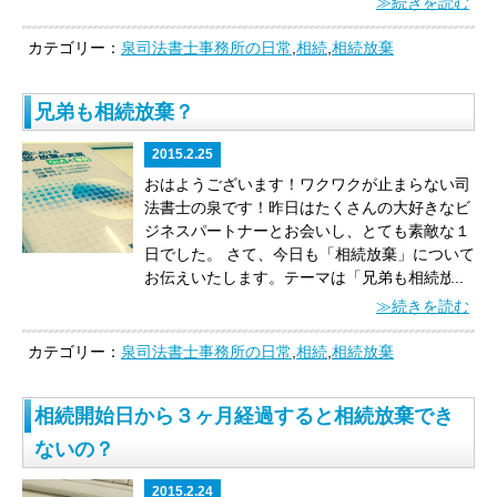
≫続きを読む
てご存知ですか？」
です。
知らないですよね。
かくいう私も、２年前まで知りませんでした！
カテゴリー：
泉司法書士事務所の日常
,
相続
,
相続放棄
チクショー！
では、イメージしやすいように、
相続放棄の事例を交えながらご説明いたしま
兄弟も相続放棄？
す。
【事例概要】
祖父Ａが死亡し、その相続人
である父Ｂも、Ａの相続について放棄も承認も
2015.2.25
しないまま、３ヶ月が経過する直前に亡くなり
ました。私Ｃが、Ａの相続を放棄するについ
おはようございます！ワクワクが止まらない司
て、熟慮期間は、いつの時点からになります
法書士の泉です！
昨日はたくさんの大好きなビ
か。
（※熟慮期間⇒相続放棄をするかどうかを
ジネスパートナーとお会いし、とても素敵な１
決められる期間のこと）
少し難しいですかね。
日でした。
さて、今日も「相続放棄」について
言い換えると、
祖父に借金があり、その祖父が
お伝えいたします。
テーマは
「兄弟も相続放
...
死亡し、お父さんが祖父を相続したけど、相続
棄？」
です。
【事例概要】
最近亡くなられた人
≫続きを読む
放棄をするかどうかを決める前に（熟慮期間中
（被相続人）：父
相続人：母・長男
その他の親
に）死亡し、お父さんの子である自分がさらに
族関係：父は５人兄弟の長男のため、弟が２
カテゴリー：
泉司法書士事務所の日常
,
相続
,
相続放棄
相続人になった場合のことを「再転相続」とい
人・妹が２人居るが、うち弟２人は既に他界し
います。そして、この再転相続の場合、自分が
ており、その相続人ら（甥姪）が、各３名ずつ
相続開始日から３ヶ月経過すると相続放棄でき
「祖父の借金を相続したくない」とき、いつま
いる。父の両親は既に他界している。
という事
でに相続放棄をすればよいですか、
というお話
例で考えて見ましょう。
まず、お父さんが亡く
ないの？
です。
「再転相続」です。「代襲相続」とは異
なった段階で、相続人は「母」「長男」の２人
なります。
この場合で、お父さんが祖父よりも
です。
これは大丈夫ですね！
では、この事例
2015.2.24