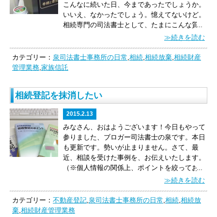
こんなに続いた日、今まであったでしょうか。
た。
初めてのラジオ出演、とても楽しかったで
お考えの方へ
「安さ」で、司法書士・税理士・
えでは、「会社登記」は避けては通れません。
た。成年後見人であった司法書士マイケル（日
いいえ、なかったでしょう。憶えてないけど。
す♪
峰下土地家屋調査士、ご紹介ありがとうご
弁護士・行政書士などの専門家を選ばないでく
やらないといけない会社登記を怠ると、「
過
本人）は、ジョニーの死期が迫ってきた時に、
相続専門の司法書士として、たまにこんな質問
...
ざいました！
ださい。
「サービスの質」と「ヒト」で選んで
料
」が科せられます。
「会社謄本」と「定款」
死後事務の困難さを予想し、相続人ではない親
されます。
「相続人がいないときって、財産は
≫続きを読む
ください。
ぜひ、私と、いや、私のビジネスパ
を、私に見せてください。そして、２分３０秒
族らに、成年後見人では行使しにくい死後事務
どうなるの？」
答えは、
「国に帰属します！」
ートナーと一緒にビジネスを加速させましょ
のヒアリングをさせてください。
カップラーメ
に関する支援を求めたが、親族らは、「葬儀等
ポイントは、
①相続財産管理人は、相続人が不
カテゴリー：
泉司法書士事務所の日常
,
相続
,
相続放棄
,
相続財産
う！！
朝からアツい司法書士の泉でした♪♪
Ｐ
ンが出来上がるよりも早く、ご提案いたします
には参列するが、責任は負いたくない。お金は
存在であることを確定するため、相続人捜索の
管理業務
,
家族信託
Ｓ．岡本行政書士はこちら⇒http://fs-
から。
（※種類株式や事業承継のご相談に限っ
十分あるはずなので、後見人において対応して
公告を申し立てます。
②相続財産管理人は、国
okamoto.com/
関西で一番、障がい福祉サービ
ては、この限りではございません！！）
実は会
欲しい。」との回答であった。マイケルは、今
庫に帰属する財産を確定させるため、報酬付与
ス事業・児童福祉サービス事業に強い行政書士
社登記にも強い司法書士の泉でした♪♪
後いかなる対応ができるのか。」
はい、
マイケ
相続登記を抹消したい
の申立てをします。
③相続財産管理人が預金を
です。
見た目もさることながら、中身もやわら
ルピンチ
ですね！
なぜなら、成年被後見人本人
国庫に帰属させる場合、裁判所債権管理官の指
かい！！
私が自信をもって紹介できる最強のビ
（今回では「ジョニー」）が死亡すると、明文
2015.2.13
定する口座に納付します。
④相続財産管理人が
ジネスパートナーの１人です♪
の規定はないが後見が終了し、成年後見人（今
不動産を国庫に帰属させる場合、所轄財務局長
みなさん、おはようございます！今日もやって
回では「マイケル」）には、管理の計算をし、
に引き継ぎます。
でも、実際、私は相続財産を
参りました、ブロガー司法書士の泉です。
本日
財産を相続人に引き継ぐ義務が残ります。
原
国に帰属させたことがありません。
なぜなら、
も更新です。勢いが止まりません。
さて、最
則、後見人には、上記義務以上の事務を行う権
相続財産が国庫に帰属するのは、相続人が存在
近、相談を受けた事例を、お伝えいたします。
限が与えられていないことから、実務上、第三
せず、かつ相続債権者および受遺者への弁済、
（※個人情報の関係上、ポイントを絞ってお伝
...
者後見人（相続人ではない専門職後見人）の多
特別縁故者への分与の後、
さらに残余財産が存
えいたします。）
「相続登記を抹消したい」
と
≫続きを読む
くが、悩みながら財産引継ぎまでの様々な対応
在する場合
、
だからです。
相続財産を国庫に帰
いう相談を受けました。
親の相続の際に、遺産
を行っているのです。（※本当に悩みます。）
属させるためには、「相続人がいないこと」を
分割協議をして相続登記をしたのですが、その
カテゴリー：
不動産登記
,
泉司法書士事務所の日常
,
相続
,
相続放
その中でも、財産を引き継ぐ相続人がいない場
確定するため相続人捜索の公告（民法第958
相続登記を抹消したい、
というご相談です。
な
棄
,
相続財産管理業務
合は、相続人不存在による相続財産管理人が家