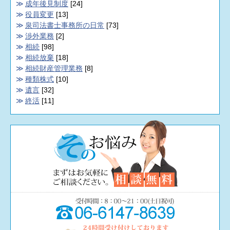
成年後見制度
[24]
役員変更
[13]
泉司法書士事務所の日常
[73]
渉外業務
[2]
相続
[98]
相続放棄
[18]
相続財産管理業務
[8]
種類株式
[10]
遺言
[32]
終活
[11]