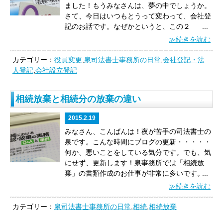
た時又は通常これを認識しうべき時から起算す
相続人が乙及び丙の２人であり，被相続人甲の
県からもご依頼いただきます。
嬉しい！
私がな
ました！
もうみなさんは、夢の中でしょうか。
べきである。」
と判示しました。
ややこしいで
死亡に伴う第１次相続について遺産分割未了の
ぜ、会社登記に力を入れるのか、まとめてみま
さて、今日はいつもとうって変わって、会社登
しょ？
ややこしいんですよ。
つまりはケースバ
まま乙が死亡し，乙の死亡に伴う第２次相続に
した！
１）クライアントにとって何が一番良い
記のお話です。
なぜかというと、この２
...
イケースです。
間違いなく言えるのは、
「諦め
おける相続人が丙のみである場合において，丙
かを、他士業・他業種の方と一緒に考えるのが
月・・・会社登記ラッシュなのです！
理由
≫続きを読む
たらアカン！」
ということです。
よく、事務所
が被相続人甲の遺産全部を直接相続した旨を記
大好き♪
２）クライアントのビジネスのお話を
は、、、わかりません！
この２月だけで業務の
に「インターネットを見て電話したんですけ
載した遺産分割決定書と題する書面を添付して
聴くのが大好き♪
３）クライアントが悩まれて
割合を見てみると、会社登記の割合が全体の５
カテゴリー：
役員変更
,
泉司法書士事務所の日常
,
会社登記・法
ど」と、相続放棄のご相談をいただきます。
し
した当該遺産に属する不動産に係る第１次相続
いることを、全部聴きたい♪
４）クライアント
割！！
司法書士事務所としては、けっこう珍し
人登記
,
会社設立登記
かも、そのうち約半分は
「相続開始後３ヶ月経
を原因とする所有権移転登記申請については，
との出会いを一回で終わりにしたくない。会社
いほうだと思います。
「会社登記」にもいろい
過後の相続放棄」
のご相談です。
こちらのケー
被相続人甲の遺産は，第１次相続の開始時にお
が存続する限り、いや、会社が例え消滅しても
ろございます。
せっかくなので、泉事務所にご
相続放棄と相続分の放棄の違い
スをご覧ください。
『私の両親は、私が幼いこ
いて，丙及び乙に遺産共有の状態で帰属し，そ
ずっとクライアントとの関係を継続させたいと
依頼いただく
「会社登記」の内容をランキング
ろに離婚したため、父とは疎遠の生活をしてき
の後，第２次相続の開始時において，その全て
思っている♪
こんな感じです。
お互い人間なの
別に発表します！
（※法人形態にはいろいろご
2015.2.19
ました。父の遺産として住宅と若干の預貯金が
が丙に帰属したというべきであり，上記遺産分
で、当然、相性というのがございます。
「安
ざいますが、ここでは「株式会社」でご説明い
ありましたが、父と同居して世話をしていた姉
割決定書によって丙が被相続人甲の遺産全部を
さ」だけを求められるクライアントとは合いま
たします。）
第１０位 【有限会社から株式会
みなさん、こんばんは！夜が苦手の司法書士の
に遺産全部を取得させる手続きをすれば良いと
直接相続したことを形式的に審査し得るもので
せん。反対に、
「いろんな提案をして欲しい」
社への移行】（有限会社を株式会社に変更する
泉です。
こんな時間にブログの更新・・・・・
考えて、特に相続放棄などはしないまま熟慮期
はないから，登記官が登記原因証明情報の提供
「いろんな人を紹介して欲しい」と、『登記以
手続き）
第９位 【資本金の額の減少】（資本
何か、悪いことをしている気分です。
でも、気
間が経過しました。しかし、最近になって、父
がないとして不動産登記法２５条９号に基づき
上のこと』を求められるクライアントとは、お
金を減らす「減資」）
第８位 【募集株式の発
にせず、更新します！
泉事務所では「相続放
が第三者の連帯保証人になっていることが判明
上記申請を却下した決定は，適法である。
との
もいっきり合います！
泉司法書士事務所の最大
行】（資本金を増やす「増資」）
第７位 【商
棄」の書類作成のお仕事が非常に多いです。
...
よ
し、熟慮期間経過後に多額の保証債務の支払を
ことです。
この判決、何回も読みました。
司法
の強みは、
最高の他士業・他業種とのネットワ
号変更登記】（会社名の変更）
第６位 【本店
く勘違いされるのですが、「私、相続しなくて
≫続きを読む
求められました。相続放棄をすることはできま
書士以外の方は、「なんのこっちゃ」と思われ
ーク
です。
自信をもって紹介できるビジネスパ
移転登記】（本社の移転）
第５位 【目的変更
いいから！」と遺産分割協議書にハンコを捺す
すか。』
この場合は、お父さんの相続時に相続
るかもしれませんが、司法書士としては、登記
ートナーがたくさん揃っています。
また、今ま
登記】（事業の拡大等）
第４位 【監査役設置
ことを「相続放棄」と思われている方がおられ
カテゴリー：
泉司法書士事務所の日常
,
相続
,
相続放棄
財産があることを認識しているので、さきほど
実務にとても影響がある判例です。
要は
「遺産
で、１０００件以上の会社設立・会社登記をさ
会社の定めの廃止・取締役会設置会社の定めの
ますが、それは「相続放棄」ではございませ