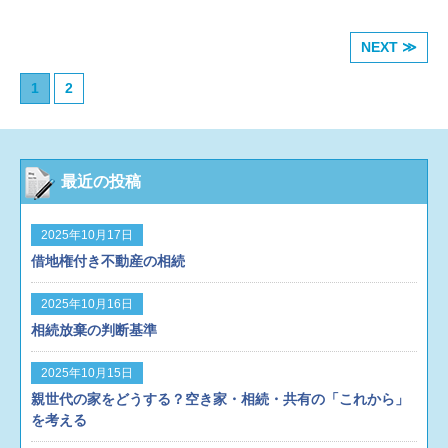
条）が必要です。
その他、相続財産管理人のお
かなかレアですね。ミディアムではないです
庭裁判所の審判により選任されたときに財産を
手続きは、非常に複雑であるため、これ以上の
ね。レアです。レア。
「相続登記の抹消」がで
引き継ぐことになりますが、親族からも協力を
言葉での説明は省きます！
「相続財産管理人選
きる場合として想定できるのは、
「遺産分割協
NEXT ≫
得られないときは、やむを得ず後見人が、相続
任の申立て」から「管理終了」までの分かりや
議の内容に『要素の錯誤』があった場合」
と
財産管理人が選任されるまでの間に、死後事務
すい表を見つけたので、貼り付けます。（「事
「相続人が相続放棄をした場合」
です。
この
1
2
を行わざるを得ないことになります。
またまた
例式 相続実務の手続きと書式」 新日本法
『要素の錯誤』というのは、専門的な言葉にな
出ました、相続財産管理人。
実際に、私が初め
規）
ねっ！ややこしいでしょ！朝から眠たくな
っちゃうので、ここでは『無効』と置き換えて
て相続財産管理業務に携わらせていただいたの
ったでしょ！
今まで携わらせていただいた相続
ください。
★遺産分割協議の「無効」の例とし
は、これとよく似たケースでした。
私が成年後
財産管理の案件では、最終的に、相続人に財産
ましては、
①遺産分割協議を全員でやらなかっ
最近の投稿
見人を担当していた成年被後見人が亡くなり、
を引き継いだり、相続財産を現金化して、債権
た場合
②相続人ではない者と一緒に遺産分割協
戸籍上の相続人が存在したので、その相続人に
者に弁済したりして、財産が何も残らない、と
議をした場合
③遺産分割協議の目的物を誤った
財産を引き継ぎたいが、その相続人が居留守を
いったケースばかりです。
でも、今後は、国に
場合として、目的不動産の同一性を誤った場合
2025年10月17日
使って、コンタクトが取れず、財産を引き継げ
引き継ぐことも出てくるでしょうね。
法律上の
や、遺産の一部が協議から漏れていて、これを
借地権付き不動産の相続
ない、といったケースです。
張込みましたよ。
相続人が存在せず、かつ、財産を国に帰属させ
知っていれば、この遺産分割協議はなされなか
まぁまぁ、張込みました。しかも相続人２人と
たくないなら、「遺言書」もしくは「家族のた
ったと認められる場合
④遺産分割協議書の作成
2025年10月16日
も。
張込み司法書士とは、私のことです。
相続
めの信託」を、ご検討ください。
ご自身の財産
を間違えた場合
などが考えられます。
★相続人
人が存在するのに、相続財産管理人・・・・・
相続放棄の判断基準
の行方は、ご自身で決めることができます。
手
全員が相続放棄をした場合も抹消の原因となり
不思議ですよね。
相続財産管理人は、「相続人
遅れになる前に、ぜひ専門家へご相談くださ
ます。（相続人のうちの１人が相続放棄をした
のあることが明らかではないとき」に成立する
2025年10月15日
い。
生前相続対策のスペシャリスト、司法書士
場合は、「抹消」ではなく、「更正」の登記の
ものなのに、今回のケースでも相続財産管理人
親世代の家をどうする？空き家・相続・共有の「これから」
の泉でした！！
ＰＳ．「なにわの湯」最高でし
対象となります。）
ちなみに、今回のご相談
なの？
『もし、相続人が行方不明であれば、
を考える
たよ♪
は、後者の「相続人全員が相続放棄をした場
「不在者財産管理人」の申立てをしてくれたら
合」です。
しかーし！ここで少し問題