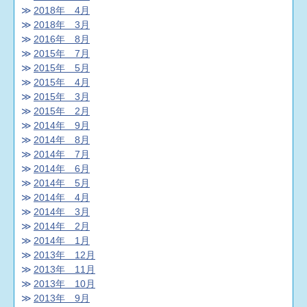
法務局に確認済みです。今回のケース、相続財
2018年 4月
産管理人に私が就任して、私と登記名義人の相
2018年 3月
続人とが共同で、相続登記を抹消することにな
2016年 8月
ります。
ただ、この抹消について、登記上、
2015年 7月
「利害関係人」が存するときは、その者の承諾
2015年 5月
がなければ抹消できず、その承諾がないとき
2015年 4月
は、結局、「真正な登記名義の回復」という登
2015年 3月
記原因で権利の移転の形態を採るしか方法がな
2015年 2月
いと考えられます。
以上です。
いや〜まさかの
2014年 9月
相続財産管理人でしたね。
あれ？今日はめずら
2014年 8月
しく「登記」のことか〜からの「相続財産管理
2014年 7月
人」ですからね。神業ですね♪
よし、今日は金
2014年 6月
曜日ですよ！
ハナキンです！
私の今日の目標
2014年 5月
は、早くお仕事を片付けて、近所にある天然温
2014年 4月
泉「なにわの湯」に行くことです！
それでは、
2014年 3月
みなさん、今夜、「なにわの湯」でお会いしま
2014年 2月
しょう！
なにわの湯
2014年 1月
⇒http://www.naniwanoyu.com/
ブロガー司法書
2013年 12月
士の泉でした♪♪
2013年 11月
2013年 10月
2013年 9月