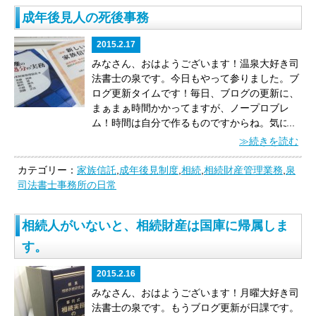
の昭和５９年の最高裁判所の判決の原則に従う
分割をしないまま第２相続が開始し、相続人が
せていただいた、私の大切なクライアントのご
廃止登記】
（※よく、役員を「１人」にしたい
ん。あくまでも「相続分の放棄」に過ぎませ
と、熟慮期間を経過していることになります
成年後見人の死後事務
１人となった場合は、遺産分割決定を観念する
紹介もできます。
登記だけではなく、クライア
場合に、ご依頼いただく定款変更手続きで
ん。
つまり、それだけでは、もし負債等の相続
が、
具体的な事情を考慮すると、相続放棄の申
余地がなく、実体法上の根拠がないといえるか
ントの売上げアップにも貢献できる司法書士を
す。）
第３位 【株券廃止登記】（株券不発行
債務が見つかれば、支払い義務が発生する、と
述が受理される可能性も十分にある、
2015.2.17
と言えま
ら、直接、甲から丙に『相続』という原因で所
目指しております！！
この間、最強のビジネス
会社にしたい場合）
第２位 【株式会社設立登
いう事態に陥ります。
相続放棄は、相続を知っ
す。
そう、
「諦めたらアカン！」の原則
で
有権移転登記をすることができないですよ。」
パートナーの行政書士がとても嬉しいことを言
記】（新規設立・法人成り含む）
第１位 【役
たときから３ヶ月以内に家庭裁判所に対して申
みなさん、おはようございます！温泉大好き司
す。
相続放棄に関しては、このほかにもたくさ
ということです。
つまり、今回の相続登記手続
ってくださいました。
行政書士「泉さん、今
員変更登記】（重任・新規就任・辞任等の退
述する方法で行ないます。
「（私以外の）○○が
法書士の泉です。
今日もやって参りました。ブ
んの裁判例があります。
日々の勉強は欠かせま
きは、
「甲の死亡を原因として、乙（２分の
度、自分の会社をたちあげるんで、登記をお願
任）
こんな感じです。
この他も、「種類株式の
遺産を相続する」という内容の遺産分割協議書
ログ更新タイムです！
毎日、ブログの更新に、
せんね！
今日は以上です。
「諦めたらアカ
１）・丙（２分の１）が権利を取得するための
いしていいですか？」
と。
ただ、行政書士であ
発行」「合併」「会社分割」など、ご依頼いた
にハンコを捺す
「相続分の放棄」
と、裁判所に
まぁまぁ時間かかってますが、ノープロブレ
ン！」の司法書士の泉でした♪♪
ＰＳ．今日は、
所有権移転の相続登記を申請し、その後、乙の
れば、自分の会社を作ることは決して難しくな
だく登記は多岐にわたります。
この「会社登
申述する
「相続放棄」
とは効果が全く違いま
ム！時間は自分で作るものですからね。気にせ
...
私の大切な大切な友人の不動産のお取引です。
死亡を原因として、丙が残り２分の１の権利を
いはずだから、私に頼むとお金もかかるので、
記」は、よく「どの司法書士がやっても同じ」
す。
負債等の借金の支払い義務を免れたいので
ずいきましょう！
最近、インターネットのお問
≫続きを読む
久しくお会いしていなかったのですが、「今度
取得するための乙持分全部移転の相続登記を申
司法書士泉「いやいや、岡本さん（仮名）、自
と思われがちですが、実はそうではありませ
あれば、必ず「相続放棄」をしましょう！
この
い合わせで、
「ブログを見たんですけ
家買うから、登記してくれる？」とご連絡いた
請する。」
ことになります。
私もかつて「一人
分でやりなはれ。」
と、司法書士としてなかな
ん。
会社登記もまた、司法書士の腕の見せ所で
「相続放棄」はとても多くの論点があります。
ど・・・」「ホームページを見たんですけ
カテゴリー：
家族信託
,
成年後見制度
,
相続
,
相続財産管理業務
,
泉
だきました。
本当に嬉しいです。ありがとうご
遺産分割決定書」を添付して、直接相続登記を
か問題ありな返答をすると、
岡本行政書士「い
す。
泉事務所は、「提案力」が違います。「ス
相続放棄に関する裁判例もたくさんあります。
ど・・・」
と言ってくださる方が増えてきまし
司法書士事務所の日常
ざいます！
最高の不動産決済にするぞー！！
申請したことがあります。
また、今ちょうど同
や、違うんですよ。『
縁起かつぎ
』です。泉さ
ピード」も違います。「価格は普通」です！
で
今後
「死後３ヶ月経過後の相続放棄」
等、いろ
た。嬉しいですね！
でも、
「ブログ割引」「ホ
様の案件を抱えているので、気をつけないとい
んに会社設立してもらうと、縁起いいかなっ
も、
コストパフォーマンスは「最高に良い」
と
んな事例を紹介していきたいと思います。
で
ームページ割引」はございません！
あくまで
けないですね。
今日は以上です。
さーて、今週
相続人がいないと、相続財産は国庫に帰属しま
て。儲かるかなって。だからお願いします。」
自負しております。
「役員の改選時期だから、
も、今日はもう寝ましょう！みんなでいい夢み
も、
適正価格で価格以上のサービスを提供いた
も張り切っていきましょう！！
相続に関するお
司法書士泉「岡本さん、間違いない。ガッポリ
役員変更登記をして欲しい。」
この何気ないご
ましょう！
おやみすなさい♪
相続放棄の経験も
します♪
さて、本日のお題はこちら、
「成年後
す。
勉強が大好きな司法書士の泉でした♪♪
ＰＳ．昨
儲けましょう！喜んで会社設立させていただき
依頼から、ヒアリングをして、現状での問題点
かなり豊富の司法書士の泉でした！！
見人の死後事務」
です。
次のようなとき、あな
日、ビジネスパートナーの峰下土地家屋調査士
ます！」
と、こんなことがありました。
単純に
や改善点を見つけ出し、ご提案する。
このご提
たならどうしますか？
「戸籍上の相続人が存在
2015.2.16
の紹介で「ラジオ大阪」という番組に出演させ
嬉しい！！感謝です♪
会社設立させてもらった
案がとても楽しいのです。やりがいがあるので
しない成年被後見人であったジョニー（日本
みなさん、おはようございます！月曜大好き司
ていただきました！
テーマは「家族のための信
クライアントのビジネスがうまくいくことほ
す。
「会社法」をきちんと理解していないと、
人）は、元気なうちに、死後事務委任契約の締
法書士の泉です。
もうブログ更新が日課です。
託」について、少しお話させていただきまし
ど、嬉しいことはございません！！
会社設立を
それができないのです。
会社を経営していくう
結や、遺言書を遺すこともできずに、死亡し